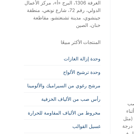
الغرفة 1306، البرج «أ»، مركز الأعمال
الدولي، رقم 72، شارع نونغي، منطقة
جينشوي، مدينة تشنغتشو، مقاطعة
خنان، الصين
المنتجات الأكثر مبيعًا
وحدة إزالة الغازات
وحدة ترشيح الألواح
مرشح رغوي من السيراميك والألومينا
رأس صب من الألياف الخزفية
 صب
ناء
مخروط من الألياف المقاومة للحرارة
 (مثل
م³ من الهيدروجين عند درجة
غسيل القوالب
أول في