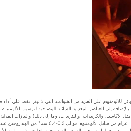
ائي للألومنيوم على العديد من الشوائب، التي لا تؤثر فقط على أداء
بالإضافة إلى العناصر المعدنية الشائبة المصاحبة لترسيب الألومنيوم أث
ثل الأكاسيد، والكربيدات، والنتريدات، وما إلى ذلك) والغازات المذابة
H2، وCO2، وCO، وCH4، وN2، وما إلى ذلك). يذيب 100 غرام من سائل الألومنيوم حوالي 0.2-0.4 س
ل الألومنيوم، وهما الهيدروجين الذري والهيدروجين الغازي. يذوب النوع ال