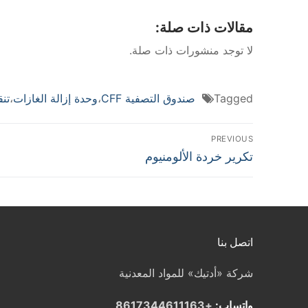
مقالات ذات صلة:
لا توجد منشورات ذات صلة.
Tagged
صندوق التصفية CFF
،
وحدة إزالة الغازات
،
تنق
تصفّح
PREVIOUS
Previous
تكرير خردة الألومنيوم
المقالات
post:
اتصل بنا
شركة «أدتيك» للمواد المعدنية
واتساب:
+8617344611163