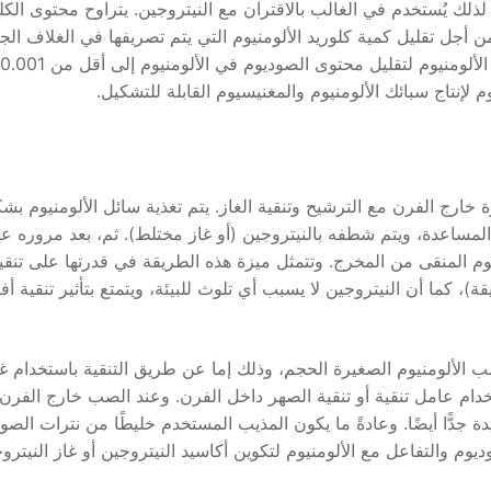
 لذلك يُستخدم في الغالب بالاقتران مع النيتروجين. يتراوح محتوى الكل
لى ذلك، ومن أجل تقليل كمية كلوريد الألومنيوم التي يتم تصريفها في الغلاف ال
نتاج سبائك الألومنيوم والمغنيسيوم القابلة للتشكيل.
 خارج الفرن مع الترشيح وتنقية الغاز. يتم تغذية سائل الألومنيوم بش
المساعدة، ويتم شطفه بالنيتروجين (أو غاز مختلط). ثم، بعد مروره عب
م المنقى من المخرج. وتتمثل ميزة هذه الطريقة في قدرتها على تنقي
 مستمر (200-600 كجم في الدقيقة)، كما أن النيتروجين لا يسبب أي تلوث للبيئة، ويتمتع بتأثير تنقية
لألومنيوم الصغيرة الحجم، وذلك إما عن طريق التنقية باستخدام غا
دام عامل تنقية أو تنقية الصهر داخل الفرن. وعند الصب خارج الفرن،
 جدًّا أيضًا. وعادةً ما يكون المذيب المستخدم خليطًا من نترات الصو
م والتفاعل مع الألومنيوم لتكوين أكاسيد النيتروجين أو غاز النيترو