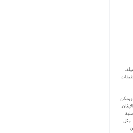
لة.
 طبقات
 ويمكن
إيثان.
لبة
 مثل
ن