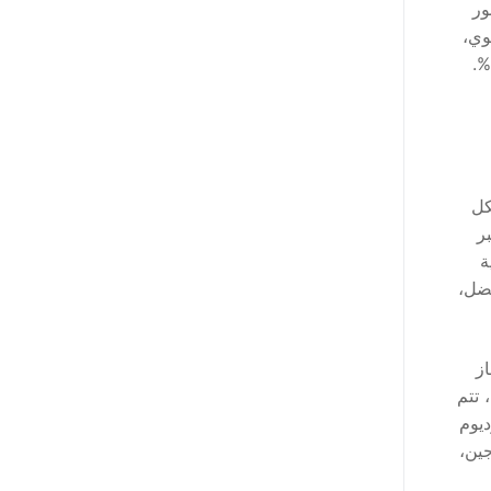
ور
جوي،
يمكن استخدام طريقة نثر مادة تدفق الكلوريد على سطح الألومنيوم لتقليل محتوى الصوديوم في الألومنيوم إلى أقل من 0.001%.
كل
ر
ة
 أفضل،
ز
 تتم
ديوم
جين،