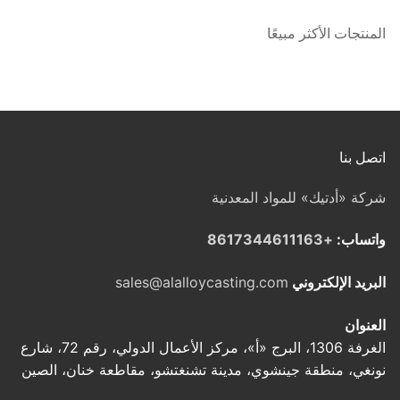
المنتجات الأكثر مبيعًا
اتصل بنا
شركة «أدتيك» للمواد المعدنية
واتساب:
+8617344611163
البريد الإلكتروني
sales@alalloycasting.com
العنوان
الغرفة 1306، البرج «أ»، مركز الأعمال الدولي، رقم 72، شارع
نونغي، منطقة جينشوي، مدينة تشنغتشو، مقاطعة خنان، الصين