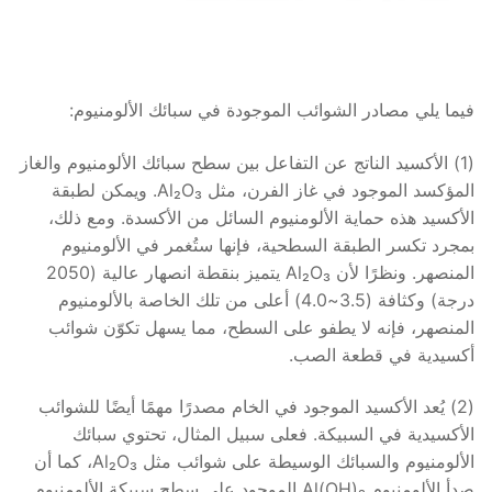
فيما يلي مصادر الشوائب الموجودة في سبائك الألومنيوم:
(1) الأكسيد الناتج عن التفاعل بين سطح سبائك الألومنيوم والغاز
المؤكسد الموجود في غاز الفرن، مثل Al₂O₃. ويمكن لطبقة
الأكسيد هذه حماية الألومنيوم السائل من الأكسدة. ومع ذلك،
بمجرد تكسر الطبقة السطحية، فإنها ستُغمر في الألومنيوم
المنصهر. ونظرًا لأن Al₂O₃ يتميز بنقطة انصهار عالية (2050
درجة) وكثافة (3.5~4.0) أعلى من تلك الخاصة بالألومنيوم
المنصهر، فإنه لا يطفو على السطح، مما يسهل تكوّن شوائب
أكسيدية في قطعة الصب.
(2) يُعد الأكسيد الموجود في الخام مصدرًا مهمًا أيضًا للشوائب
الأكسيدية في السبيكة. فعلى سبيل المثال، تحتوي سبائك
الألومنيوم والسبائك الوسيطة على شوائب مثل Al₂O₃، كما أن
صدأ الألومنيوم Al(OH)₃ الموجود على سطح سبيكة الألومنيوم