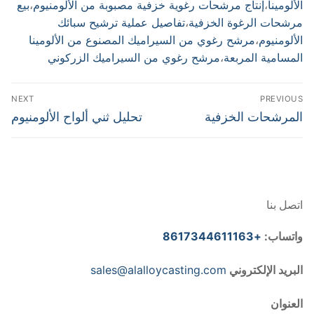
الألومينا
،
إنتاج مرشحات رغوية خزفية مصبوبة من الألومنيوم
،
بيع
مرشحات الرغوة الخزفية
،
تفاصيل عملية ترشيح سبائك
الألومنيوم
،
مرشح رغوي من السيراميك المصنوع من الألومينا
المسامية المربعة
،
مرشح رغوي من السيراميك الزركوني
تصفّح
NEXT
PREVIOUS
المقالات
Next
Previous
المرشحات الخزفية
تحليل ثني ألواح الألومنيوم
post:
post:
اتصل بنا
واتساب:
+8617344611163
البريد الإلكتروني
sales@alalloycasting.com
العنوان