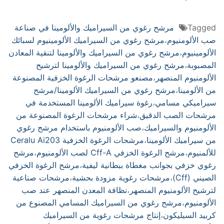
Tagged
مرشح رغوي من السيراميك والألومينا في صناعة
صب الألومنيوم
،
مرشح رغوي من السيراميك الألومينيوم لسبائك
الألومينيوم
،
مرشح رغوي من السيراميك والألومينا لتنقية المعادن
المصبوبة
،
مرشح رغوي من السيراميك والألومينا لترشيح
الألومنيوم المنصهر
،
مصنعو مرشحات الرغوة الخزفية المصنوعة
من الألومينا
،
مرشح رغوي من السيراميك الألومينا/مرشح
سيراميكي مسامي
،
رغوة سيراميك الألومينا المستخدمة في
مرشحات الصب الدقيق
،
شراء مرشحات الرغوة المصنوعة من
الألومنيوم والسيراميك
،
صب الألومنيوم باستخدام مرشح رغوي
من سيراميك الألومينا
،
مرشحات الرغوة الخزفية Ceralu Ai203
للألمنيوم
،
مرشح الرغوة الخزفي Cff-A لصب الألومنيوم
،
مرشح
رغوي خزفي بجوانب مغطاة ببطانية ليفية
،
مرشح الرغوة الخزفي
الصيني (Cff)
،
مرشحات رغوية مزودة بحشية
،
مرشحات صناعية
لترشيح الألومنيوم المنصهر
،
نظافة المعدن المنصهر عند صب
الألومنيوم
،
مرشح رغوي من السيراميك المسامي المصنوع من
كربيد السيليكون
،
إنتاج مرشحات رغوية من السيراميك