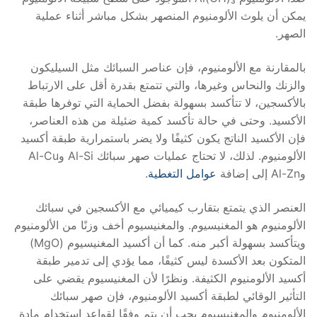
يمكن أن يلوث الألومنيوم المنصهر بشكل مباشر أثناء عملية
الصهر.
بالمقارنة مع الألومنيوم، فإن عناصر السبائك مثل السيليكون
والزنك والنحاس وغيرها، والتي تتمتع بقدرة أقل على الارتباط
بالأكسجين، لا تتأكسد بسهولة بفضل الحماية التي توفرها طبقة
الأكسيد. وحتى في حالة تأكسد كمية ضئيلة من هذه العناصر،
فإن الأكسيد الناتج يكون كثيفًا ولا يضر باستمرارية طبقة أكسيد
الألومنيوم. لذلك، لا تحتاج عمليات صهر سبائك Al-Si وAl-Cu
وAl-Zn إلى إضافة
عوامل التغطية
.
العنصر الذي يتمتع بتقارب كيميائي مع الأكسجين في سبائك
الألومنيوم هو المغنيسيوم. والمغنيسيوم أخف وزنًا من الألومنيوم
ويتأكسد بسهولة أكبر منه. كما أن أكسيد المغنيسيوم (MgO)
المتكون بعد الأكسدة ليس كثيفًا، مما يؤدي إلى تدمير طبقة
أكسيد الألومنيوم الكثيفة. ونظرًا لأن المغنيسيوم يقضي على
التأثير الوقائي لطبقة أكسيد الألومنيوم، فإن صهر سبائك
الألومنيوم والمغنيسيوم يجب أن يتم وفقًا لقواعد استخدام مادة