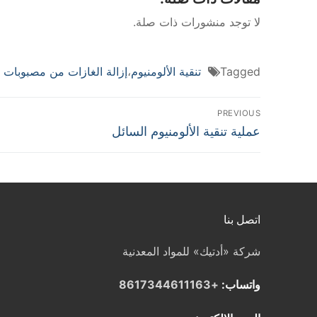
لا توجد منشورات ذات صلة.
Tagged
تنقية الألومنيوم
،
إزالة الغازات من مصبوبات ا
تصفّح
PREVIOUS
Previous
عملية تنقية الألومنيوم السائل
المقالات
post:
اتصل بنا
شركة «أدتيك» للمواد المعدنية
واتساب:
+8617344611163