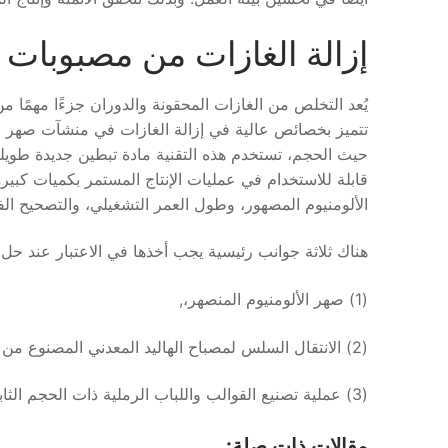
إزالة الغازات من مصبوبات ا
يُعد التخلص من الغازات المحقونة والدوران جزءًا مهمًا 
تتميز بخصائص عالية في إزالة الغازات في منشآت صهر الأل
حيث الحجم، تستخدم هذه التقنية مادة تبطين جديدة طويلة
قابلة للاستخدام في عمليات الإنتاج المستمر بكميات كبيرة،
الألومنيوم المصهور، وطول العمر التشغيلي، والتصحيح الف
هناك ثلاثة جوانب رئيسية يجب أخذها في الاعتبار عند حل 
(1) صهر الألومنيوم المنصهر،,
(2) الانتقال السلس لمصباح الهاليد المعدني المصنوع من الألومنيوم المنصهر،,
(3) عملية تصنيع القوالب واللباب الرملية ذات الحجم الثابت والمستقرة.
مقالات ذات صلة: