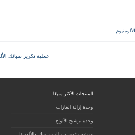
لألومنيوم
Next
عملية تكرير سبائك الأل
post:
المنتجات الأكثر مبيعًا
وحدة إزالة الغازات
وحدة ترشيح الألواح
مرشح رغوي من السيراميك والألومينا