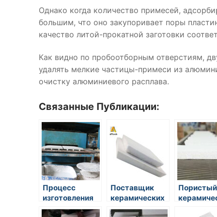
Однако когда количество примесей, адсорб
большим, что оно закупоривает поры пласти
качество литой-прокатной заготовки соотве
Как видно по пробоотборным отверстиям, д
удалять мелкие частицы-примеси из алюмини
очистку алюминиевого расплава.
Связанные Публикации:
Процесс
Поставщик
Пористый
изготовления
керамических
керамиче
пенокерамических
пенопластовых
фильтр