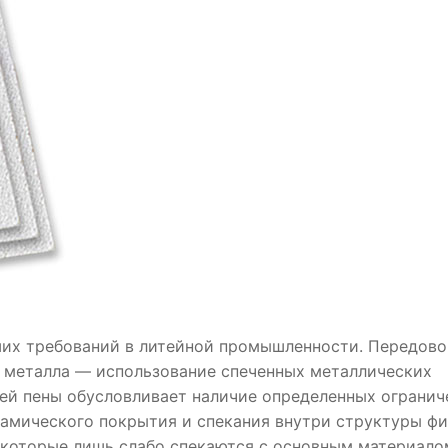
ших требований в литейной промышленности. Передово
о металла — использование спеченных металлических
ей пены обусловливает наличие определенных огранич
ерамического покрытия и спекания внутри структуры ф
 которые лишь слабо спекаются с основным материало