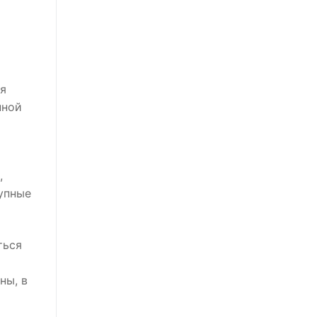
ия
нной
,
упные
ться
ны, в