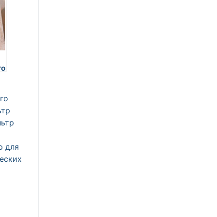
го
го
го
ьтр
льтр
р для
еских