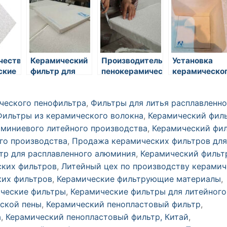
алюминия
оксида
алюминия
чественные
Керамический
Производитель
Установка
ские
фильтр для
пенокерамических
керамическо
товые
литейного
фильтров
пенопластово
производства
фильтра
ческого пенофильтра
,
Фильтры для литья расплавленно
Фильтры из керамического волокна
,
Керамический фил
юминиевого литейного производства
,
Керамический фи
го производства
,
Продажа керамических фильтров для
тр для расплавленного алюминия
,
Керамический фильт
ких фильтров
,
Литейный цех по производству керамич
ких фильтров
,
Керамические фильтрующие материалы
,
ческие фильтры
,
Керамические фильтры для литейного
еской пены
,
Керамический пенопластовый фильтр
,
а
,
Керамический пенопластовый фильтр, Китай
,