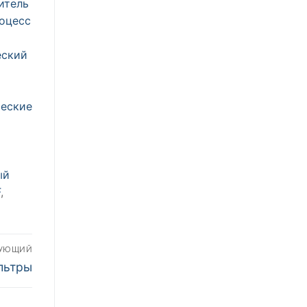
итель
оцесс
еский
х
еские
ый
F
,
ДУЮЩИЙ
льтры