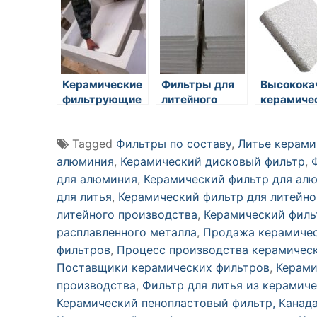
фильтров
фильтров
Керамические
Фильтры для
Высокока
фильтрующие
литейного
керамиче
материалы
производства
пеноплас
фильтры
Tagged
Фильтры по составу
,
Литье керами
алюминия
,
Керамический дисковый фильтр
,
для алюминия
,
Керамический фильтр для ал
для литья
,
Керамический фильтр для литейно
литейного производства
,
Керамический филь
расплавленного металла
,
Продажа керамичес
фильтров
,
Процесс производства керамичес
Поставщики керамических фильтров
,
Керами
производства
,
Фильтр для литья из керамич
Керамический пенопластовый фильтр, Канад