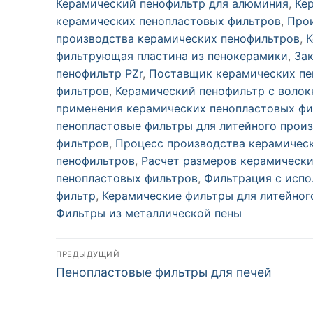
Керамический пенофильтр для алюминия
,
Ке
керамических пенопластовых фильтров
,
Прои
производства керамических пенофильтров
,
К
фильтрующая пластина из пенокерамики
,
За
пенофильтр PZr
,
Поставщик керамических пе
фильтров
,
Керамический пенофильтр с воло
применения керамических пенопластовых фи
пенопластовые фильтры для литейного прои
фильтров
,
Процесс производства керамичес
пенофильтров
,
Расчет размеров керамически
пенопластовых фильтров
,
Фильтрация с испо
фильтр
,
Керамические фильтры для литейног
Фильтры из металлической пены
Навигация
ПРЕДЫДУЩИЙ
Предыдущий
Пенопластовые фильтры для печей
по
пост:
записям