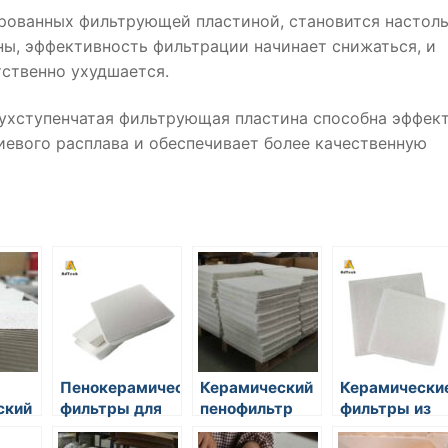
ированных фильтрующей пластиной, становится настол
ны, эффективность фильтрации начинает снижаться, и
тственно ухудшается.
вухступенчатая фильтрующая пластина способна эффек
евого расплава и обеспечивает более качественную
Пенокерамические
Керамический
Керамически
ский
фильтры для
пенофильтр
фильтры из
литья
для литья
пенообразног