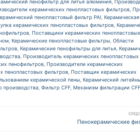
рамический пенофильтр для литья алюминия
,
Производ
зводители керамических пенопластовых фильтров
,
Пр
ерамический пенопластовый фильтр PAl
,
Керамическая
купка керамических пенопластовых фильтров
,
Керамич
нофильтров
,
Поставщики керамических пенопластовы
кном
,
Керамические пенопластовые фильтры
,
Области
льтров
,
Керамические пенофильтры для литья
,
Керамич
зводства
,
Производитель керамических пенопластовых
ких пенофильтров
,
Производители керамических
х пенопластовых фильтров
,
Поставщик керамических
льзованием керамической пены
,
Керамический литейн
о производства
,
Фильтр CFF
,
Механизм фильтрации CF
СЛЕ
Следующий
Пенокерамические фи
пост: