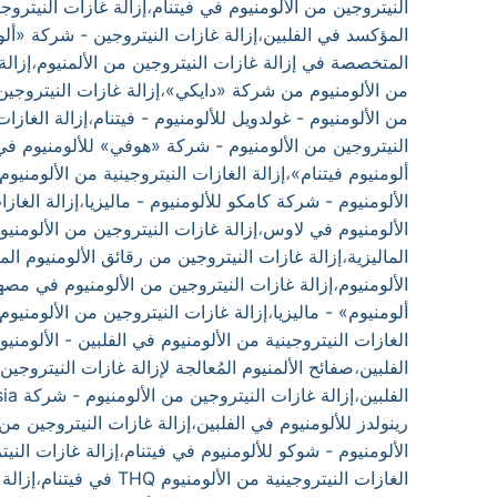
النيتروجين من الألومنيوم في فيتنام
،
إزالة غازات النيتروجي
المؤكسد في الفلبين
،
إزالة غازات النيتروجين - شركة «ألو
المتخصصة في إزالة غازات النيتروجين من الألمنيوم
،
إزالة
من الألومنيوم من شركة «دايكي»
،
إزالة غازات النيتروجي
من الألومنيوم - غولدويل للألومنيوم - فيتنام
،
إزالة الغازا
النيتروجين من الألومنيوم - شركة «هوفي» للألومنيوم في
ألومنيوم فيتنام»
،
إزالة الغازات النيتروجينية من الألومنيو
الألومنيوم - شركة كامكو للألومنيوم - ماليزيا
،
إزالة الغاز
الألومنيوم في لاوس
،
إزالة غازات النيتروجين من الألومنيوم Lb الألومنيوم مالي
الماليزية
،
إزالة غازات النيتروجين من رقائق الألومنيوم الما
الألومنيوم
،
إزالة غازات النيتروجين من الألومنيوم في مصهر 
ألومنيوم» - ماليزيا
،
إزالة غازات النيتروجين من الألومنيوم (Pa) في ماليز
الغازات النيتروجينية من الألومنيوم في الفلبين - الألومنيو
الفلبين
،
صفائح الألمنيوم المُعالجة لإزالة غازات النيتروجين
الفلبين
،
إزالة غازات النيتروجين من الألومنيوم - شركة PMB Aluminium Malaysia
رينولدز للألومنيوم في الفلبين
،
إزالة غازات النيتروجين من 
الألومنيوم - شوكو للألومنيوم في فيتنام
،
إزالة غازات النيتر
الغازات النيتروجينية من الألومنيوم THQ في فيتنام
،
إزالة