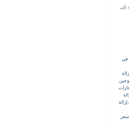
 إلى
 في
الة
روجين
غازات
الة
،
إزالة
سعر