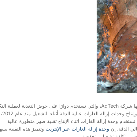
وحدة إزالة الغازات النيتروجينية من الألومنيوم التي طورتها شركة AdTech، والتي تستخدم دوارًا على حوض التغذية لعملية
وتُعد AdTech شركة متخصصة 
ستخدم وحدة إزالة الغازات أثناء الإنتاج تقنية صهر متطورة عالية
الي الدقة. إن
وحدة إزالة الغازات عبر الإنترنت
وتتميز هذه التقنية بسه
خفض، وتكلفة تشغيل منخفضة.