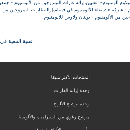
يكوم ألومنيوم» الفلبين
،
إزالة غازات النيتروجين من الألومنيوم - جمعي
م - شركة «شينفا» للألومنيوم في فيتنام
،
إزالة غازات النيتروجين من
وجين من الألومنيوم - يوننان ولاوس للألومنيوم
Next
تقنية التنقية في
post:
المنتجات الأكثر مبيعًا
وحدة إزالة الغازات
وحدة ترشيح الألواح
مرشح رغوي من السيراميك والألومينا
رأس صب من الألياف الخزفية