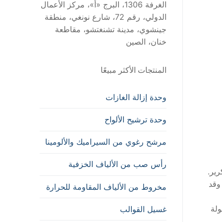
الغرفة 1306، البرج «أ»، مركز الأعمال
الدولي، رقم 72، شارع نونغي، منطقة
جينشوي، مدينة تشنغتشو، مقاطعة
خنان، الصين
المنتجات الأكثر مبيعًا
وحدة إزالة الغازات
وحدة ترشيح الألواح
مرشح رغوي من السيراميك والألومينا
رأس صب من الألياف الخزفية
 التكرير.
في تطوير المواد الجديدة وإنتاج وحدات إزالة الغازات عالية الدقة أثناء التشغيل منذ عام 2012، وقد
مخروط من الألياف المقاومة للحرارة
ولة
غسيل القوالب