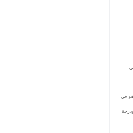
ى
فو في
ودرجة