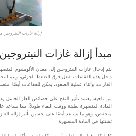
إزالة غازات النيتروجين من
مبدأ إزالة غازات النيتروجين
يتم إدخال غازات النيتروجين إلى معدن الألومنيوم المنص
داخل هذه الفقاعات بفعل فرق الضغط الجزئي، ويتم التخ
الغازات. وأثناء عملية الصعود، يمكن للفقاعات أيضًا ام
من ناحية، يعتمد تأثير النفخ على خصائص الغاز الخامل ود
المادة المنصهرة بطيئة ووقت البقاء طويلاً، مما يساعد على
منخفض، وهو ما يساعد أيضًا على تحسين تأثير إزالة الغ
تشتتها في المادة المنصهرة.
كلما كان قطر الفقاعات أصغر، كان التوزيع أكثر انتظامًا