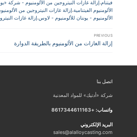
فيتنام
،
إزالة غازات النيتروجين من الألومنيوم - شركة «يون
الألومنيوم الفيتنامية
،
إزالة غازات النيتروجين من الألومنيو
الألومنيوم - يوننان للألومنيوم - لاوس
،
إزالة غازات النيتر
تصفّح
PREVIOUS
Previous
إزالة الغازات من الألومنيوم بالطريقة الدوارة
المقالات
post:
اتصل بنا
شركة «أدتيك» للمواد المعدنية
واتساب:
+8617344611163
البريد الإلكتروني
sales@alalloycasting.com