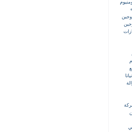
ومنيوم
روجين
وجين
ازات
م
ع
اتا
الة
ركة
ن
ي