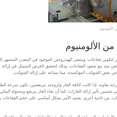
 الألومنيوم
 من الألومنيوم
هر لتكوين فقاعات. وينتشر الهيدروجين الموجود في المعدن المنصهر إل
لص منه مع صعود الفقاعات، وذلك لتحقيق الغرض المتمثل في إزالة
تصاص بعض الشوائب المؤكسدة، مما يساعد على إزالة الشوائب.
رجة نقاوته. إذا كانت كثافة الغاز ولزوجته مرتفعتين، تكون سرعة الط
 تحسين تأثير إزالة الغازات؛ كما أن نقاء الغاز مرتفع ومحتواه المائي
ازات. من ناحية أخرى، يعتمد الأمر بشكل أساسي على حجم الفقاعات 
. وكلما زادت المساحة السطحية النوعية للفقاعات، قلت المسافة التي