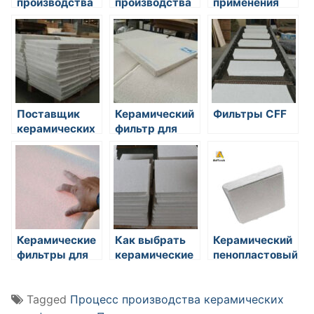
производства
производства
применения
керамических
керамических
керамического
пенофильтров
пенофильтров
пенофильтра
Поставщик
Керамический
Фильтры CFF
керамических
фильтр для
пенофильтров
литейного
производства
Керамические
Как выбрать
Керамический
фильтры для
керамические
пенопластовый
расплавленного
пенопластовые
фильтр
металла
фильтры
Tagged
Процесс производства керамических