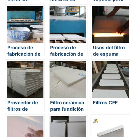
espuma
espuma
metal fundido
cerámica
Proceso de
Proceso de
Usos del filtro
fabricación de
fabricación de
de espuma
filtros de
filtros de
cerámica
espuma
espuma
cerámica
cerámica
Proveedor de
Filtro cerámico
Filtros CFF
filtros de
para fundición
espuma
cerámica