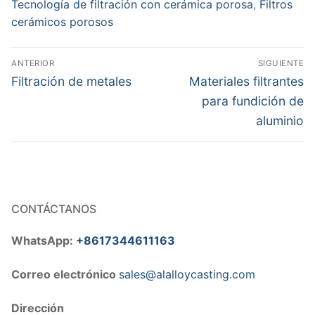
Tecnología de filtración con cerámica porosa
,
Filtros
cerámicos porosos
Navegación
ANTERIOR
SIGUIENTE
de
Entrada
Entrada
Filtración de metales
Materiales filtrantes
anterior:
siguiente:
entradas
para fundición de
aluminio
CONTÁCTANOS
WhatsApp:
+8617344611163
Correo electrónico
sales@alalloycasting.com
Dirección