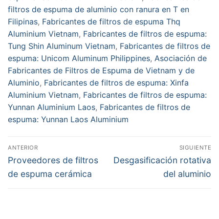
filtros de espuma de aluminio con ranura en T en
Filipinas
,
Fabricantes de filtros de espuma Thq
Aluminium Vietnam
,
Fabricantes de filtros de espuma:
Tung Shin Aluminum Vietnam
,
Fabricantes de filtros de
espuma: Unicom Aluminum Philippines
,
Asociación de
Fabricantes de Filtros de Espuma de Vietnam y de
Aluminio
,
Fabricantes de filtros de espuma: Xinfa
Aluminium Vietnam
,
Fabricantes de filtros de espuma:
Yunnan Aluminium Laos
,
Fabricantes de filtros de
espuma: Yunnan Laos Aluminium
Navegación
ANTERIOR
SIGUIENTE
de
Entrada
Entrada
Proveedores de filtros
Desgasificación rotativa
anterior:
siguiente:
entradas
de espuma cerámica
del aluminio