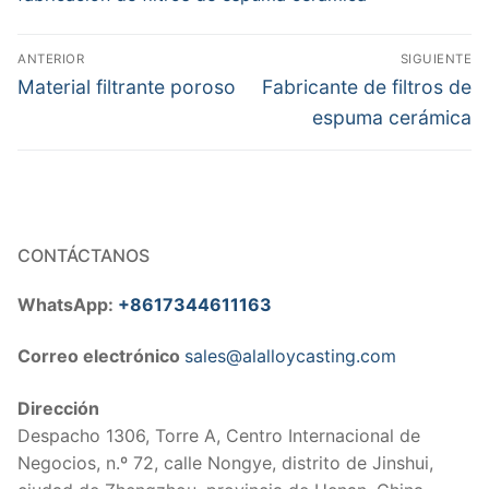
Navegación
ANTERIOR
SIGUIENTE
de
Entrada
Entrada
Material filtrante poroso
Fabricante de filtros de
anterior:
siguiente:
entradas
espuma cerámica
CONTÁCTANOS
WhatsApp:
+8617344611163
Correo electrónico
sales@alalloycasting.com
Dirección
Despacho 1306, Torre A, Centro Internacional de
Negocios, n.º 72, calle Nongye, distrito de Jinshui,