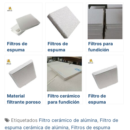
metálica
cerámica para
cerámicos
fundición de
aluminio
Filtros de
Filtros de
Filtros para
espuma
espuma
fundición
cerámica para
cerámica de
fundición
alta calidad
Material
Filtro cerámico
Filtro de
filtrante poroso
para fundición
espuma
cerámica
Etiquetados
Filtro cerámico de alúmina
,
Filtro de
espuma cerámica de alúmina
,
Filtros de espuma