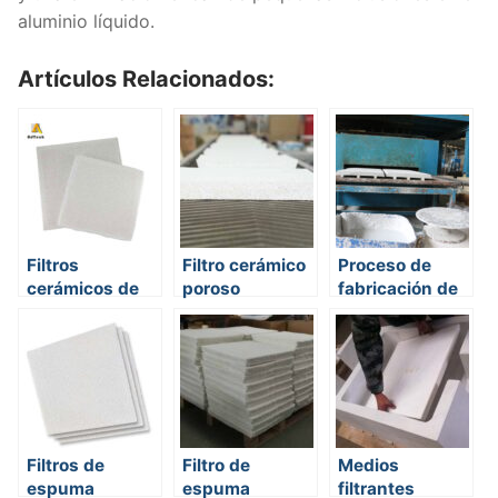
aluminio líquido.
Artículos Relacionados:
Filtros
Filtro cerámico
Proceso de
cerámicos de
poroso
fabricación de
espuma de
filtros
alúmina
cerámicos de
espuma
Filtros de
Filtro de
Medios
espuma
espuma
filtrantes