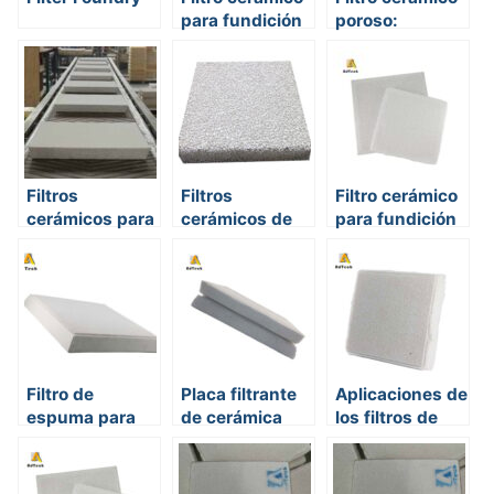
para fundición
poroso:
características,
aplicaciones y
principio de
funcionamiento
Filtros
Filtros
Filtro cerámico
cerámicos para
cerámicos de
para fundición
fundición
espuma
de aluminio
Filtro de
Placa filtrante
Aplicaciones de
espuma para
de cerámica
los filtros de
horno
espuma
cerámica