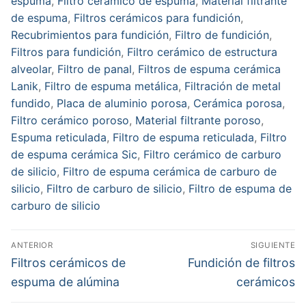
espuma
,
Filtro cerámico de espuma
,
Material filtrante
de espuma
,
Filtros cerámicos para fundición
,
Recubrimientos para fundición
,
Filtro de fundición
,
Filtros para fundición
,
Filtro cerámico de estructura
alveolar
,
Filtro de panal
,
Filtros de espuma cerámica
Lanik
,
Filtro de espuma metálica
,
Filtración de metal
fundido
,
Placa de aluminio porosa
,
Cerámica porosa
,
Filtro cerámico poroso
,
Material filtrante poroso
,
Espuma reticulada
,
Filtro de espuma reticulada
,
Filtro
de espuma cerámica Sic
,
Filtro cerámico de carburo
de silicio
,
Filtro de espuma cerámica de carburo de
silicio
,
Filtro de carburo de silicio
,
Filtro de espuma de
carburo de silicio
Navegación
ANTERIOR
SIGUIENTE
de
Entrada
Entrada
Filtros cerámicos de
Fundición de filtros
anterior:
siguiente:
entradas
espuma de alúmina
cerámicos