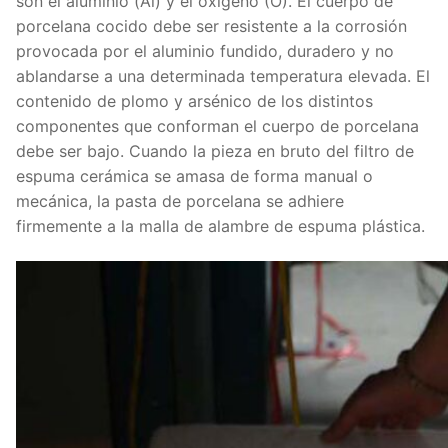
son el aluminio (Al) y el oxígeno (O). El cuerpo de
porcelana cocido debe ser resistente a la corrosión
provocada por el aluminio fundido, duradero y no
ablandarse a una determinada temperatura elevada. El
contenido de plomo y arsénico de los distintos
componentes que conforman el cuerpo de porcelana
debe ser bajo. Cuando la pieza en bruto del filtro de
espuma cerámica se amasa de forma manual o
mecánica, la pasta de porcelana se adhiere
firmemente a la malla de alambre de espuma plástica.