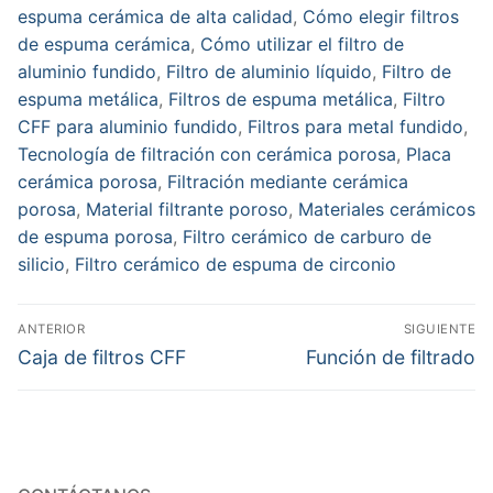
espuma cerámica de alta calidad
,
Cómo elegir filtros
de espuma cerámica
,
Cómo utilizar el filtro de
aluminio fundido
,
Filtro de aluminio líquido
,
Filtro de
espuma metálica
,
Filtros de espuma metálica
,
Filtro
CFF para aluminio fundido
,
Filtros para metal fundido
,
Tecnología de filtración con cerámica porosa
,
Placa
cerámica porosa
,
Filtración mediante cerámica
porosa
,
Material filtrante poroso
,
Materiales cerámicos
de espuma porosa
,
Filtro cerámico de carburo de
silicio
,
Filtro cerámico de espuma de circonio
Navegación
ANTERIOR
SIGUIENTE
de
Entrada
Entrada
Caja de filtros CFF
Función de filtrado
anterior:
siguiente:
entradas