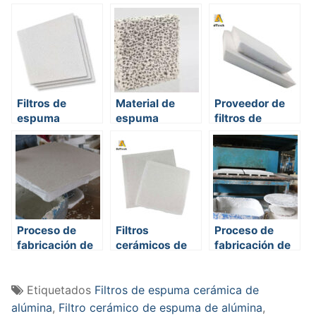
cerámica
espuma
espuma
cerámica
Filtros de
Material de
Proveedor de
espuma
espuma
filtros de
metálica
cerámica:
espuma
estructura,
cerámica
proceso de
fabricación y
rendimiento
industrial
Proceso de
Filtros
Proceso de
fabricación de
cerámicos de
fabricación de
filtros de
espuma de
filtros
espuma
alúmina
cerámicos de
Etiquetados
Filtros de espuma cerámica de
espuma
alúmina
,
Filtro cerámico de espuma de alúmina
,