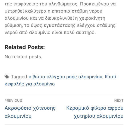
της επιφάνειας του πλινθώματος. Προκειμένου να
μετρηθεί καλύτερα η επιτόπια στάθμη νερού
αλουμινίου και να διευκολυνθεί η χειροκίνητη
ρύθμιση, το ύψος εγκατάστασης ελέγχου στάθμης
νερού από αλουμίνιο είναι πολύ αυστηρό.
Related Posts:
No related posts.
Tagged
κιβώτιο ελέγχου ροής αλουμινίου
,
Κουτί
κεφαλής για αλουμίνιο
Post
PREVIOUS
NEXT
navigation
Previous
Next
Ακροφύσιο χύτευσης
Κεραμικό φίλτρο αφρού
post:
post:
αλουμινίου
χυτηρίου αλουμινίου