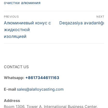
очистки алюминия
Post
PREVIOUS
NEXT
navigation
Previous
Next
Алюминиевый конус с
Deqazasiya avadanlığı
post:
post:
жидкостной
изоляцией
CONTACT US
Whatsapp:
+8617344611163
E-mail
sales@alalloycasting.com
Address
Room 1306, Tower A, International Business Center,