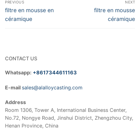
Post
PREVIOUS
NEXT
navigation
Previous
Next
filtre en mousse en
filtre en mousse
post:
post:
céramique
céramique
CONTACT US
Whatsapp:
+8617344611163
E-mail
sales@alalloycasting.com
Address
Room 1306, Tower A, International Business Center,
No.72, Nongye Road, Jinshui District, Zhengzhou City,
Henan Province, China