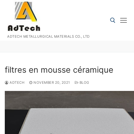
Skip
to
content
ADTECH METALLURGICAL MATERIALS CO., LTD
Search for:
filtres en mousse céramique
ADTECH
NOVEMBER 20, 2021
BLOG